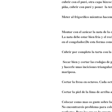
cubrir con el puré, otra capa bizc
piña, cubrir con puré y poner la te
Meter al frigorífico mientras hacemo
Montar con el azúcar la nata de la 
La nata debe estar bien fría y el r
en el congelador.De esta forma co
Cubrir por completo la tarta con la 
Secar bien y cortar las rodajas de p
y hacerle unas inciciones triangular
mariposa.
Cortar la fresa en octavos. Cada oc
Cortar la piel de la lima de arriba 
Colocar como mas os guste sobre la
No encontrareis problema para colo
perfectas. Para las que yo he puesto 