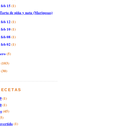
feb 15
(1)
▼
Tarta de piña y nata (Mariposas)
feb 12
(1)
►
feb 10
(1)
►
feb 08
(1)
►
feb 02
(1)
►
nero
(5)
9
(103)
8
(30)
RECETAS
9
(1)
0
(1)
os
(45)
(5)
nvertido
(1)