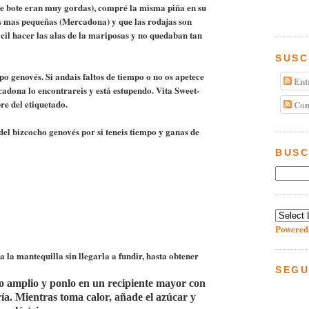
ste bote eran muy gordas), compré la misma piña en su
as mas pequeñas (Mercadona) y que las rodajas son
ácil hacer las alas de la mariposas y no quedaban tan
SUSC
ipo genovés. Si andais faltos de tiempo o no os apetece
Ent
adona lo encontrareis y está estupendo. Vita Sweet-
bre del etiquetado.
Com
del bizcocho genovés por si teneis tiempo y ganas de
BUSC
Powered
 la mantequilla sin llegarla a fundir, hasta obtener
SEGU
o amplio y ponlo en un recipiente mayor con
a. Mientras toma calor, añade el azúcar y