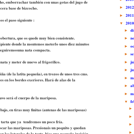
ocho, emborrachar también con unas gotas del jugo de
201
►
rcera base de bizcocho.
201
►
s el paso siguiente :
201
▼
d
►
n
cobertura, que os quede muy bien consistente.
►
ecipiente donde la montemos meterlo unos diez minutos
o
►
nseguiremosuna nata compacta.
s
►
ju
nata y meter de nuevo al frigorífico.
►
j
►
iña (de la latita pequeña), en trozos de unos tres cms.
m
►
es en los bordes exeriores. Hará de alas de la
ab
►
m
►
tavo será el cuerpo de la mariposa.
f
▼
abajo, en tiras muy finitas (antenas de las mariposas)
 tarta que ya tendremos un poco fría.
car las mariposas. Presionais un poquito y quedan
en los laterales de la tarta, hice una pequeña incisión